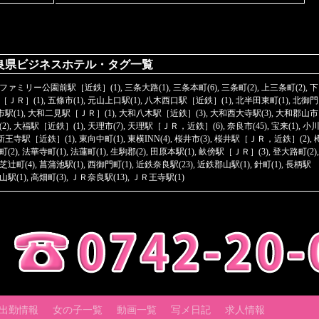
良県ビジネスホテル・タグ一覧
ファミリー公園前駅［近鉄］(1)
,
三条大路(1)
,
三条本町(6)
,
三条町(2)
,
上三条町(2)
,
下
［ＪＲ］(1)
,
五條市(1)
,
元山上口駅(1)
,
八木西口駅［近鉄］(1)
,
北半田東町(1)
,
北御門
駅(1)
,
大和二見駅［ＪＲ］(1)
,
大和八木駅［近鉄］(3)
,
大和西大寺駅(3)
,
大和郡山市
2)
,
大福駅［近鉄］(1)
,
天理市(7)
,
天理駅［ＪＲ，近鉄］(6)
,
奈良市(45)
,
宝来(1)
,
小
新王寺駅［近鉄］(1)
,
東向中町(1)
,
東横INN(4)
,
桜井市(3)
,
桜井駅［ＪＲ，近鉄］(2)
,
(2)
,
法華寺町(1)
,
法蓮町(1)
,
生駒郡(2)
,
田原本駅(1)
,
畝傍駅［ＪＲ］(3)
,
登大路町(2)
,
芝辻町(4)
,
菖蒲池駅(1)
,
西御門町(1)
,
近鉄奈良駅(23)
,
近鉄郡山駅(1)
,
針町(1)
,
長柄駅
山駅(1)
,
高畑町(3)
,
ＪＲ奈良駅(13)
,
ＪＲ王寺駅(1)
出勤情報
女の子一覧
動画一覧
写メ日記
求人情報