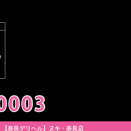
川
樽
【奈良デリヘル】ヌキ・奈良店