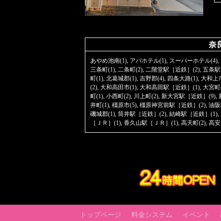
奈
あやめ池南(1)
,
アパホテル(1)
,
スーパーホテル(4)
,
三条町(1)
,
二条町(2)
,
二階堂駅［近鉄］(2)
,
五条駅
町(1)
,
北葛城郡(1)
,
吉野郡(4)
,
四条大路(1)
,
大和上市
(2)
,
大和高田市(1)
,
大和高田駅［近鉄］(1)
,
大宮町(
町(1)
,
小西町(2)
,
川上町(2)
,
新大宮駅［近鉄］(9)
,
井町(1)
,
橿原市(5)
,
橿原神宮前駅［近鉄］(2)
,
油阪町
磯城郡(1)
,
筒井駅［近鉄］(2)
,
結崎駅［近鉄］(1)
,
［ＪＲ］(1)
,
香久山駅［ＪＲ］(1)
,
高天町(2)
,
高安
トップページ
料金システム
イベント