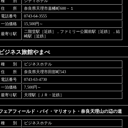
種 別
シティホテル
住 所
奈良県天理市嘉幡町600－１
電話番号
0743-64-3555
一泊価格
15,500円～
二階堂駅［近鉄］，ファミリー公園前駅［近鉄］，結
最寄り駅
崎駅［近鉄］
ビジネス旅館やまべ
種 別
ビジネスホテル
住 所
奈良県天理市田部町543
電話番号
0743-63-4730
一泊価格
7,500円～
最寄り駅
天理駅［ＪＲ・近鉄］
フェアフィールド・バイ・マリオット・奈良天理山の辺の道
種 別
ビジネスホテル