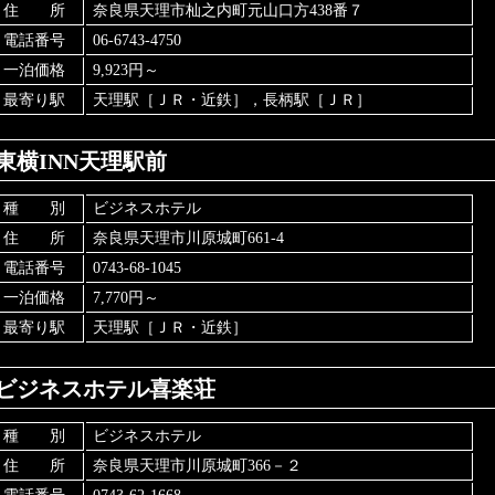
住 所
奈良県天理市杣之内町元山口方438番７
電話番号
06-6743-4750
一泊価格
9,923円～
最寄り駅
天理駅［ＪＲ・近鉄］，長柄駅［ＪＲ］
東横INN天理駅前
種 別
ビジネスホテル
住 所
奈良県天理市川原城町661-4
電話番号
0743-68-1045
一泊価格
7,770円～
最寄り駅
天理駅［ＪＲ・近鉄］
ビジネスホテル喜楽荘
種 別
ビジネスホテル
住 所
奈良県天理市川原城町366－２