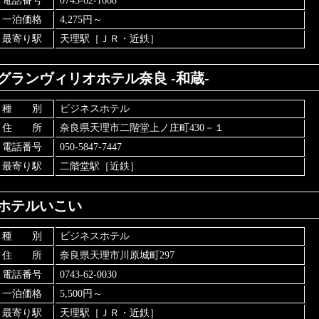
電話番号
0743-62-1668
一泊価格
4,275円～
最寄り駅
天理駅［ＪＲ・近鉄］
グランヴィリオホテル奈良 -和蔵-
種 別
ビジネスホテル
住 所
奈良県天理市二階堂上ノ庄町430－１
電話番号
050-5847-7447
最寄り駅
二階堂駅［近鉄］
ホテルいこい
種 別
ビジネスホテル
住 所
奈良県天理市川原城町297
電話番号
0743-62-0030
一泊価格
5,500円～
最寄り駅
天理駅［ＪＲ・近鉄］